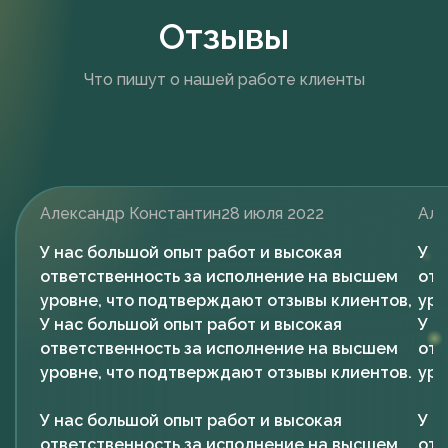
Отзывы
Что пишут о нашей работе клиенты
Александр Константин
28 июля 2022
Але
У нас большой опыт работ и высокая
У н
ответственность за исполнение на высшем
отв
уровне, что подтверждают отзывы клиентов,
уро
У нас большой опыт работ и высокая
У н
ответственность за исполнение на высшем
отв
уровне, что подтверждают отзывы клиентов.
уро
У нас большой опыт работ и высокая
У н
ответственность за исполнение на высшем
отв