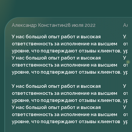
Александр Константин
28 июля 2022
Але
У нас большой опыт работ и высокая
У н
ответственность за исполнение на высшем
отв
уровне, что подтверждают отзывы клиентов,
уро
У нас большой опыт работ и высокая
У н
ответственность за исполнение на высшем
отв
уровне, что подтверждают отзывы клиентов.
уро
У нас большой опыт работ и высокая
У н
ответственность за исполнение на высшем
отв
уровне, что подтверждают отзывы клиентов,
уро
У нас большой опыт работ и высокая
У н
ответственность за исполнение на высшем
отв
уровне, что подтверждают отзывы клиентов
уро